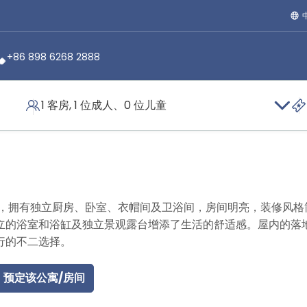
+86 898 6268 2888
1 客房, 1 位成人、0 位儿童
行政单房公寓
区，拥有独立厨房、卧室、衣帽间及卫浴间，房间明亮，装修风格
立的浴室和浴缸及独立景观露台增添了生活的舒适感。屋内的落
行的不二选择。
预定该公寓/房间