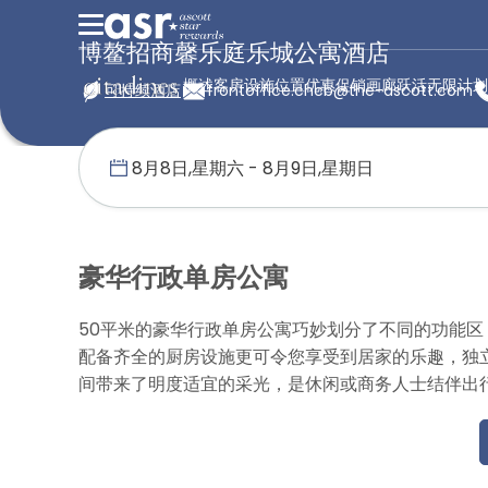
博鳌招商馨乐庭乐城公寓酒店
概述
客房
设施
位置
优惠促销
画廊
跃活无限计划
可持续酒店
frontoffice.chcb@the-ascott.com
首页
馨乐庭服务公寓
中国
博鳌招商馨乐庭乐城公寓酒店
豪华
豪华行政单房公寓
50平米的豪华行政单房公寓巧妙划分了不同的功能
配备齐全的厨房设施更可令您享受到居家的乐趣，独
间带来了明度适宜的采光，是休闲或商务人士结伴出