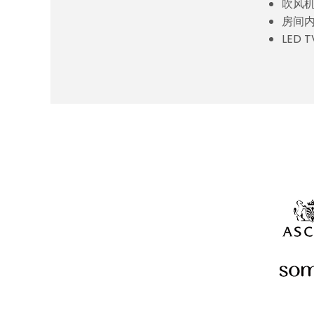
吹风
房间
LED T