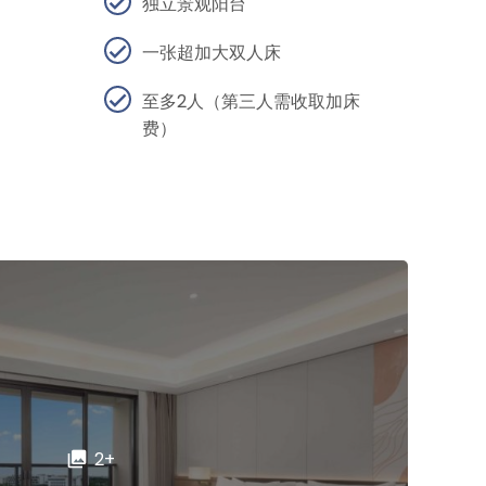
独立景观阳台
一张超加大双人床
至多2人（第三人需收取加床
费）
2+