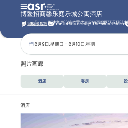
博鳌招商馨乐庭乐城公寓酒店
概述
客房
设施
位置
优惠促销
画廊
跃活无限计划
可持续酒店
frontoffice.chcb@the-ascott.com
首页
馨乐庭服务公寓
中国
博鳌招商馨乐庭乐城公寓酒店
画廊
照片画廊
酒店
客房
设
酒店