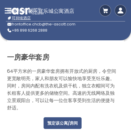
博鳌招商馨乐庭乐城公寓酒店
可持续酒店
frontoffice.chcb@the-ascott.com
+86 898 6268 2888
一房豪华套房
64平方米的一房豪华套房拥有开放式的厨房，令空间
更宽敞明亮，家人和朋友可以愉快地享受烹饪乐趣。
同时，房间内配有洗衣机及烘干机，独立衣帽间可为
长租客人提供更多的储物空间。高速的无线网络及独
立景观阳台，可以让每一位住客享受到生活的便捷与
舒适。
预定该公寓/房间