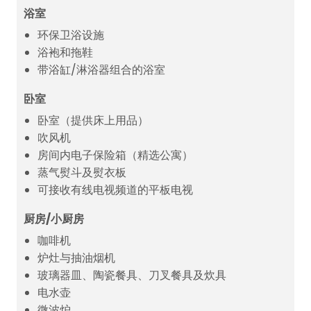
浴室
环保卫浴设施
浴袍和拖鞋
带浴缸/淋浴器组合的浴室
卧室
卧室（提供床上用品）
吹风机
房间内电子保险箱（精选公寓）
蒸气熨斗及熨衣板
可接收有线电视频道的平板电视
厨房/小厨房
咖啡机
炉灶与抽油烟机
玻璃器皿、陶瓷餐具、刀叉餐具及炊具
电水壶
微波炉