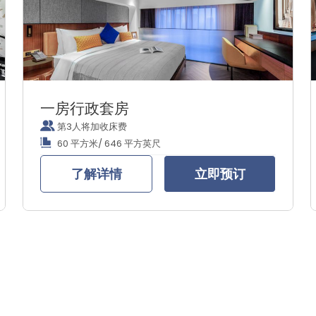
一房行政套房
第3人将加收床费
60 平方米/ 646 平方英尺
了解详情
立即预订