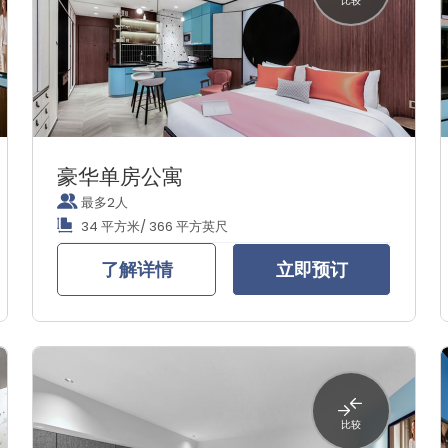
比较
豪华单房公寓
最多2人
34 平方米/ 366 平方英尺
了解详情
立即预订
比较