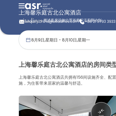
上海馨乐庭古北公寓酒店
概述
客房
设施
位置
画廊
跃活无限计划
enquiry.china@citadines.com
+86 21 5793 3933
首页
馨乐庭服务公寓
中国
上海馨乐庭古北公寓酒店
客房
上海馨乐庭古北公寓酒店的房间类
上海馨乐庭古北公寓酒店共拥有156间设施齐全、
施，为住客带来居家的温馨与舒适。