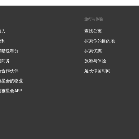
旅行与体验
加入
查找公寓
福利
探索你的目的地
和赠送积分
探索优惠
新
阁商务
旅游与体验
会合作伙伴
延长停留时间
雅星会的物业
雅星会APP