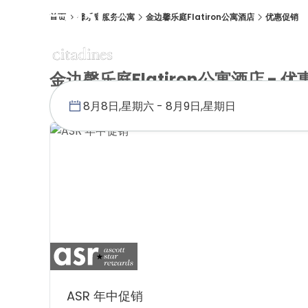
首页
馨乐庭服务公寓
金边馨乐庭Flatiron公寓酒店
优惠促销
概述
客房
设施
位置
优惠促销
画廊
会议与活动
金边馨乐庭Flatiron公寓酒店 - 优
ASR 年中促销