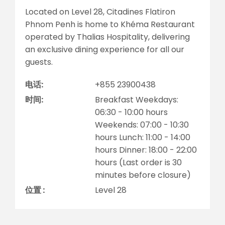
Located on Level 28, Citadines Flatiron
Phnom Penh is home to Khéma Restaurant
operated by Thalias Hospitality, delivering
an exclusive dining experience for all our
guests.
电话:
+855 23900438
时间:
Breakfast Weekdays:
06:30 - 10:00 hours
Weekends: 07:00 - 10:30
hours Lunch: 11:00 - 14:00
hours Dinner: 18:00 - 22:00
hours (Last order is 30
minutes before closure)
位置 :
Level 28