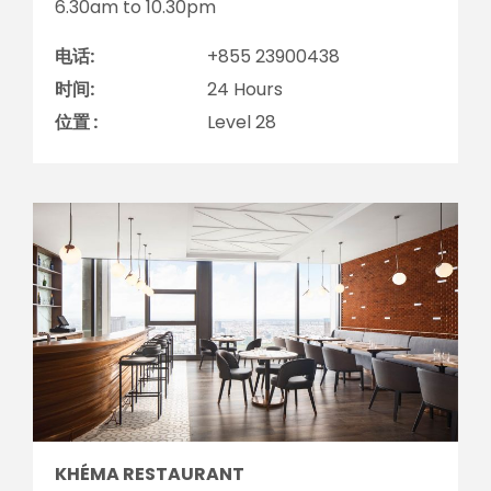
6.30am to 10.30pm
电话:
+855 23900438
时间:
24 Hours
位置 :
Level 28
KHÉMA RESTAURANT