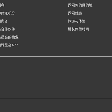
福利
探索你的目的地
和赠送积分
探索优惠
新
阁商务
旅游与体验
会合作伙伴
延长停留时间
雅星会的物业
雅星会APP