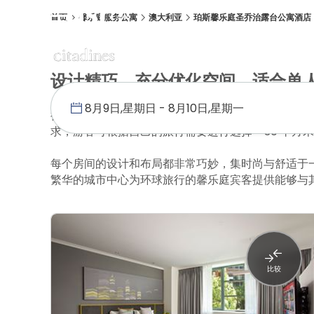
首页
馨乐庭服务公寓
澳大利亚
珀斯馨乐庭圣乔治露台公寓酒店
概述
客房
设施
位置
优惠促销
画廊
住客评价
设计精巧、充分优化空间、适合单
得益于得天独厚的城中地段，配套齐全的珀斯馨乐庭
求，游客可根据自己的旅行需要进行选择 - 30 
每个房间的设计和布局都非常巧妙，集时尚与舒适于
繁华的城市中心为环球旅行的馨乐庭宾客提供能够与
比较