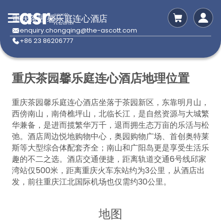
重庆茶园馨乐庭连心酒店
enquiry.chongqing@the-ascott.com
+86 23 86206777
重庆茶园馨乐庭连心酒店地理位置
重庆茶园馨乐庭连心酒店坐落于茶园新区，东靠明月山，
西傍南山，南倚樵坪山，北临长江，是自然资源与大城繁
华兼备，是进而揽繁华万千，退而拥生态万亩的乐活与松
弛。酒店周边悦地购物中心，奥园购物广场、首创奥特莱
斯等大型综合体配套齐全；南山和广阳岛更是享受生活乐
趣的不二之选。酒店交通便捷，距离轨道交通6号线邱家
湾站仅500米，距离重庆火车东站约为3公里，从酒店出
发，前往重庆江北国际机场也仅需约30公里。
地图