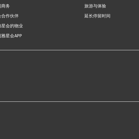
新
阁商务
旅游与体验
会合作伙伴
延长停留时间
雅星会的物业
雅星会APP