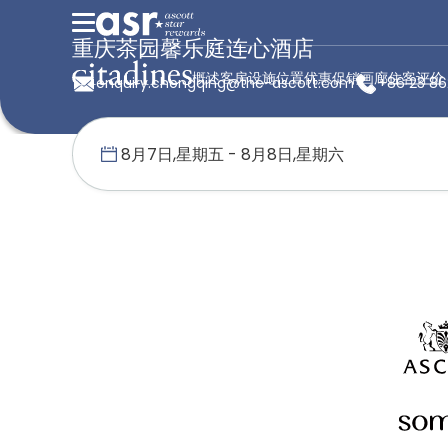
重庆茶园馨乐庭连心酒店
概述
客房
设施
位置
优惠促销
画廊
住客评价
enquiry.chongqing@the-ascott.com
+86 23 8
首页
馨乐庭连心
中国
重庆茶园馨乐庭连心酒店
住客评价