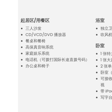
起居区/用餐区
浴室
三人沙发
独立
CD/VCD/DVD 播放器
吹风
餐桌和餐椅
卧室
高保真音响系统
家庭娱乐系统
1 张
电话机（可拨打国际长途直拨号码）
1 张大
办公桌和椅子
2 张
卧室
可接
视
带 i
写字