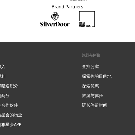
旅行与体验
加入
查找公寓
福利
探索你的目的地
和赠送积分
探索优惠
新
阁商务
旅游与体验
会合作伙伴
延长停留时间
雅星会的物业
雅星会APP