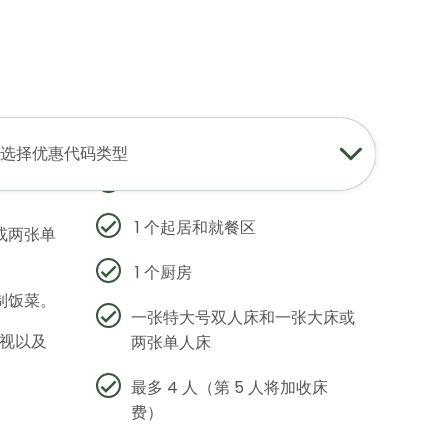
登录
加入
中文
USD
查找我的预订
我的购物车
2 个卧室
选择优惠代码类型
两个带环
2 个浴室
1 个起居和就餐区
或两张单
1 个厨房
制饭菜。
一张特大号双人床和一张大床或
电视以及
两张单人床
最多 4 人（第 5 人将加收床
费）