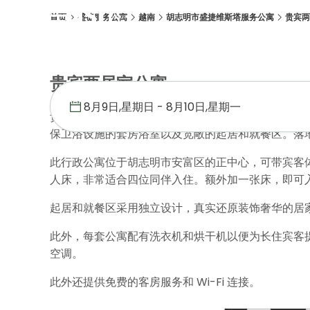
首页
盛捷服务公寓
越南
胡志明市盛捷维斯塔服务公寓
贵宾两
概述
客房
设施
位置
优惠促销
画廊
荣誉奖项
住客评
贵宾两居室公寓
贵宾两居室公寓面积为 115 平方米，拥有宽敞的
保卫浴设施的套房浴室以及宽敞的起居和就餐区。落
此行政公寓位于胡志明市安富区的正中心，可带宾客
人床，非常适合四位同伴入住。额外加一张床，即可
起居和就餐区采用独立设计，真实还原装饰奢华的居
此外，每套公寓配有洗衣机和烘干机以便为长住宾客提
空调。
此外还提供免费的客房服务和 Wi-Fi 连接。