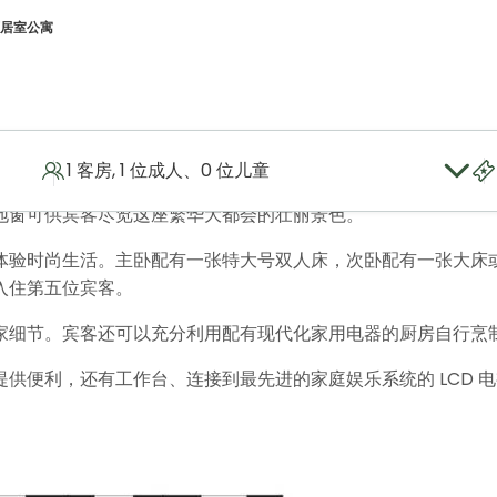
居室公寓
价
1 客房, 1 位成人、0 位儿童
居住空间。该公寓设计巧妙，使空间得到充分利用，设有一间卧室、
地窗可供宾客尽览这座繁华大都会的壮丽景色。
体验时尚生活。主卧配有一张特大号双人床，次卧配有一张大床
入住第五位宾客。
家细节。宾客还可以充分利用配有现代化家用电器的厨房自行烹
供便利，还有工作台、连接到最先进的家庭娱乐系统的 LCD 