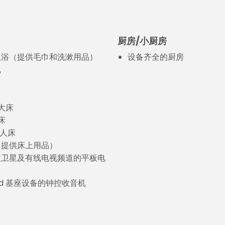
厨房/小厨房
卫浴（提供毛巾和洗漱用品）
设备齐全的厨房
机
特大床
床
单人床
（提供床上用品）
收卫星及有线电视频道的平板电
Pod 基座设备的钟控收音机
台