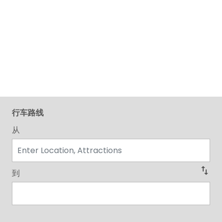
行车路线
从
swap_vert
到