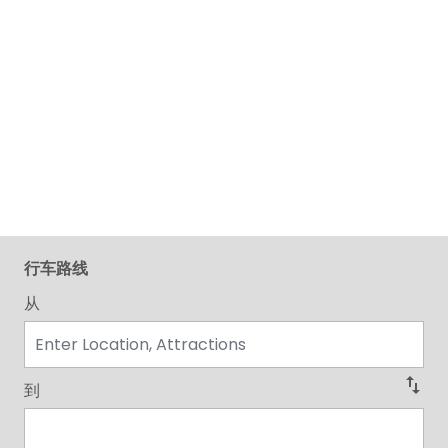
行车路线
从
swap_vert
到