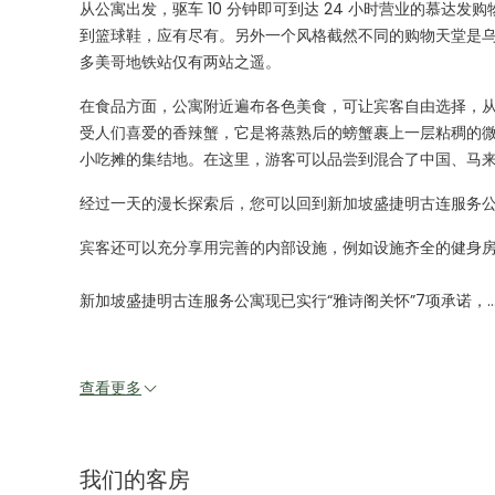
从公寓出发，驱车 10 分钟即可到达 24 小时营业的慕
到篮球鞋，应有尽有。另外一个风格截然不同的购物天堂是
多美哥地铁站仅有两站之遥。
在食品方面，公寓附近遍布各色美食，可让宾客自由选择，
受人们喜爱的香辣蟹，它是将蒸熟后的螃蟹裹上一层粘稠的
小吃摊的集结地。在这里，游客可以品尝到混合了中国、马
经过一天的漫长探索后，您可以回到新加坡盛捷明古连服务
宾客还可以充分享用完善的内部设施，例如设施齐全的健身
新加坡盛捷明古连服务公寓现已实行“雅诗阁关怀”7项承诺，..
查看更多
我们的客房