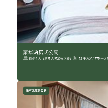
豪华两房式公寓
最多4 人（第 5 人将加收床费）
72 平方米/ 775 平
设有无障碍客房