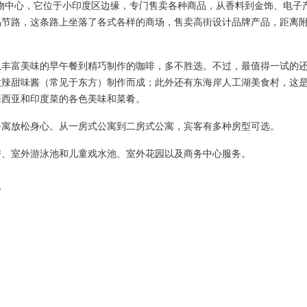
达发购物中心，它位于小印度区边缘，专门售卖各种商品，从香料到金饰、电子
乌节路，这条路上坐落了各式各样的商场，售卖高街设计品牌产品，距离
从丰富美味的早午餐到精巧制作的咖啡，多不胜选。不过，最值得一试的
微辣甜味酱（常见于东方）制作而成；此外还有东海岸人工湖美食村，这
来西亚和印度菜的各色美味和菜肴。
公寓放松身心。从一房式公寓到二房式公寓，宾客有多种房型可选。
房、室外游泳池和儿童戏水池、室外花园以及商务中心服务。
.