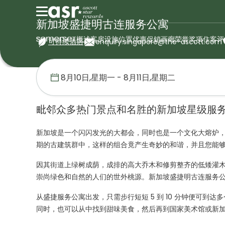
新加坡盛捷明古连服务公寓
概述
客房
设施
位置
优惠促销
画廊
荣誉奖项
住客评
可持续酒店
enquiry.singapore@the-ascott.com
首页
盛捷服务公寓
新加坡
新加坡盛捷明古连服务公寓
毗邻众多热门景点和名胜的新加坡星级服
新加坡是一个闪闪发光的大都会，同时也是一个文化大熔炉，
期的古建筑群中，这样的组合竟产生奇妙的和谐，并且您能
因其街道上绿树成荫，成排的高大乔木和修剪整齐的低矮灌木
崇尚绿色和自然的人们的世外桃源。新加坡盛捷明古连服务
从盛捷服务公寓出发，只需步行短短 5 到 10 分钟便可
同时，也可以从中找到甜味美食，然后再到国家美术馆或新