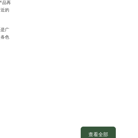
产品再
附近的
还是广
是各色
查看全部