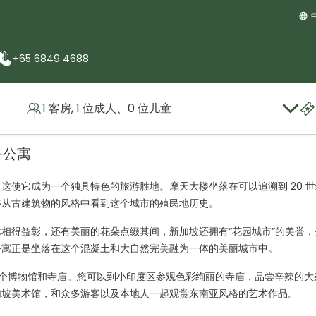
价
+65 6849 4688
1 客房, 1 位成人、0 位儿童
务公寓
这使它成为一个独具特色的旅游胜地。摩天大楼坐落在可以追溯到 20 世
够从古建筑物的风格中看到这个城市的殖民地历史。
相得益彰，还有美丽的花朵点缀其间，新加坡还拥有“花园城市”的美誉，
公寓正是坐落在这个混凝土和大自然完美融为一体的美丽城市中。
到达多个博物馆和寺庙。您可以到小印度区参观色彩绚丽的寺庙，品尝辛辣的大
加坡美术馆，和众多游客以及本地人一起观赏东南亚风格的艺术作品。