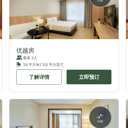
比较
优越房
最多 2人
29 平方米/ 312 平方英尺
了解详情
立即预订
比较