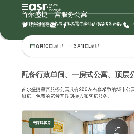
首尔盛捷皇宫服务公寓
概述
客房
设施
位置
优惠促销
画廊
住客评价
可持续酒店
enquiry.seoul@the-ascott.com
+
首页
盛捷服务公寓
韩国
首尔盛捷皇宫服务公寓
客房
配备行政单间、一房式公寓、顶层
首尔盛捷皇宫服务公寓具有280左右套精致的城市
厨房、免费的宽带互联网接入和客房服务。
无障碍客房