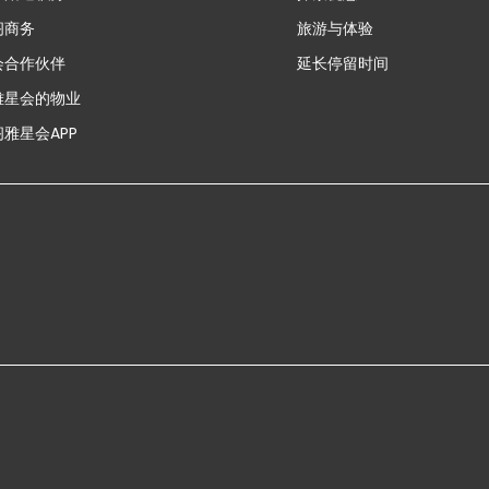
新
阁商务
旅游与体验
会合作伙伴
延长停留时间
雅星会的物业
雅星会APP