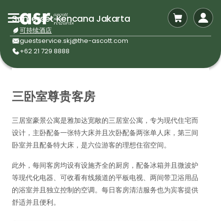
Somerset Kencana Jakarta
可持续酒店
guestservice.skj@the-ascott.com
+62 21 729 8888
三卧室尊贵客房
三居室豪景公寓是雅加达宽敞的三居室公寓，专为现代住宅而
设计，主卧配备一张特大床并且次卧配备两张单人床，第三间
卧室并且配备特大床，是六位游客的理想住宿空间。
此外，每间客房均设有设施齐全的厨房，配备冰箱并且微波炉
等现代化电器、可收看有线频道的平板电视、两间带卫浴用品
的浴室并且独立控制的空调。每日客房清洁服务也为宾客提供
舒适并且便利。