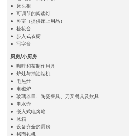
床头柜
可调节的阅读灯
卧室（提供床上用品）
梳妆台
步入式衣橱
写字台
厨房/小厨房
咖啡和茶制作用具
炉灶与抽油烟机
电热灶
电磁炉
玻璃器皿、陶瓷餐具、刀叉餐具及炊具
电水壶
嵌入式电烤箱
冰箱
设备齐全的厨房
烤面包机