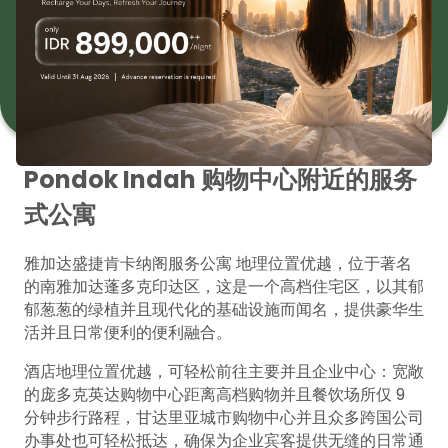
Somerset Kencana Jakarta
可持续酒店
guestservice.skj@the-ascott.com
+62 21 729 8888
Pondok Indah 购物中心附近的服务
式公寓
雅加达盛捷肯卡纳阁服务公寓 地理位置优越，位于著名
的南雅加达蓬多克印达区，这是一个高档住宅区，以其郁
郁葱葱的绿植并且现代化的基础设施而闻名，提供豪华生
活并且日常便利的便利融合。
酒店地理位置优越，可轻松前往主要并且企业中心：宽敞
的庞多克英达购物中心距离高档购物并且餐饮场所仅 9
分钟步行路程，甘达里亚城市购物中心并且众多跨国公司
办事处也可轻松抵达，确保为企业宾客提供无缝的日常通