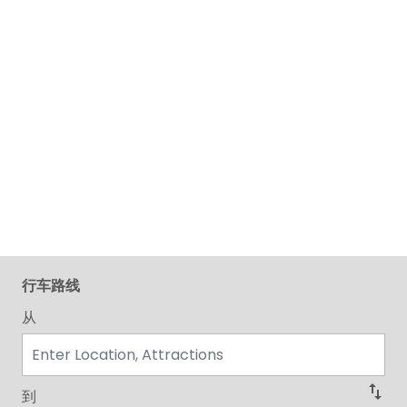
行车路线
从
swap_vert
到