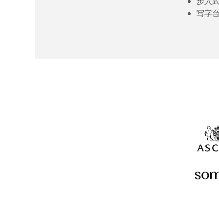
步入
写字