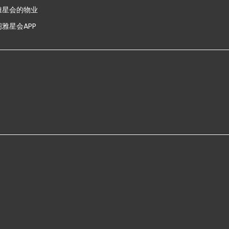
雅星会的物业
雅星会APP