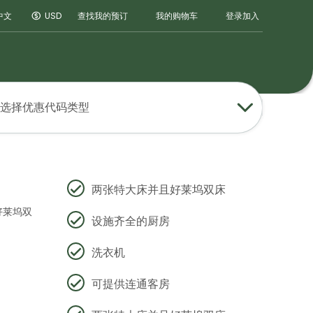
登录
加入
中文
USD
查找我的预订
我的购物车
选择优惠代码类型
两张特大床并且好莱坞双床
好莱坞双
设施齐全的厨房
洗衣机
可提供连通客房