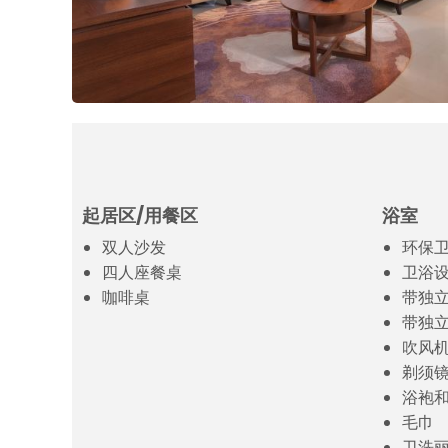
起居区/用餐区
浴室
双人沙发
环保
四人座餐桌
卫浴
咖啡桌
带独
带独
吹风
剃须
浴袍
毛巾
卫洗