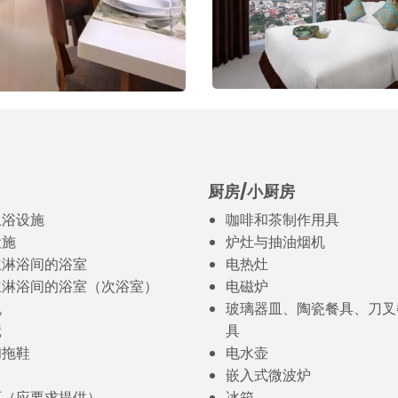
厨房/小厨房
卫浴设施
咖啡和茶制作用具
设施
炉灶与抽油烟机
立淋浴间的浴室
电热灶
立淋浴间的浴室（次浴室）
电磁炉
机
玻璃器皿、陶瓷餐具、刀叉
镜
具
和拖鞋
电水壶
嵌入式微波炉
丽（应要求提供）
冰箱