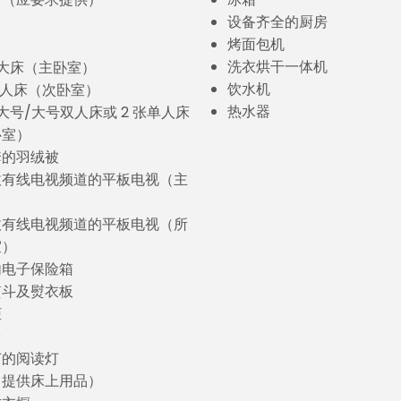
设备齐全的厨房
烤面包机
洗衣烘干一体机
特大床（主卧室）
饮水机
单人床（次卧室）
热水器
特大号/大号双人床或 2 张单人床
卧室）
套的羽绒被
收有线电视频道的平板电视（主
）
收有线电视频道的平板电视（所
室）
内电子保险箱
熨斗及熨衣板
柜
台
节的阅读灯
（提供床上用品）