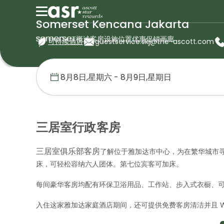
Somerset Kencana Jakarta
概述
客房
设施
位置
优惠促销
画廊
可持续酒店
guestservice.skj@the-ascott.com
首页
盛捷服务公寓
印度尼西亚
Somerset Kencana Jakart
三居室行政客房
三居室俱乐部客房
了解位于雅加达市中心，为在繁华城市
床，可轻松容纳六人团体。第七位宾客可加床。
每间豪华客房均配有环保卫浴用品、工作站、步入式衣橱、可接
入住这家雅加达家庭酒店期间，还可提供免费客房清洁并且 Wi