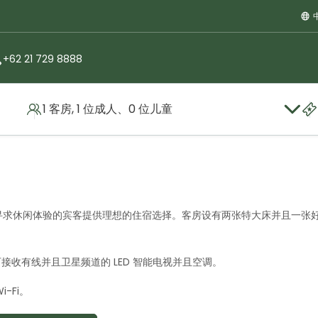
+62 21 729 8888
1 客房, 1 位成人、0 位儿童
a
Three-Bedroom Club Room
寻求休闲体验的宾客提供理想的住宿选择。客房设有两张特大床并且一张
收有线并且卫星频道的 LED 智能电视并且空调。
-Fi。