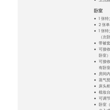
卧室
1 张
2 张
1 张
（次
带被
可接
卧室
可接
有卧
房间
蒸气
床头
梳妆
可调
卧室