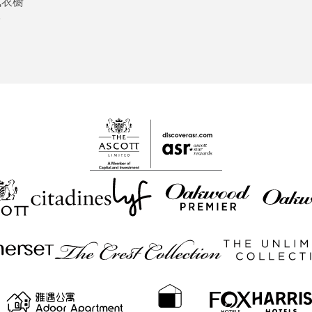
式衣橱
台