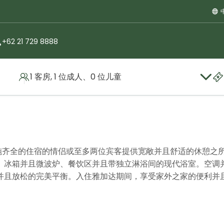
+62 21 729 8888
1 客房, 1 位成人、0 位儿童
a
One-Bedroom Premier
设施齐全的住宿的情侣或至多两位宾客提供宽敞并且舒适的休憩之
、冰箱并且微波炉、餐饮区并且带独立淋浴间的现代浴室。空调
并且放松的完美平衡。入住雅加达期间，享受家外之家的便利并