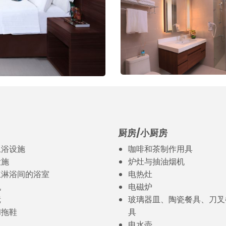
厨房/小厨房
卫浴设施
咖啡和茶制作用具
设施
炉灶与抽油烟机
立淋浴间的浴室
电热灶
机
电磁炉
镜
玻璃器皿、陶瓷餐具、刀叉
和拖鞋
具
电水壶