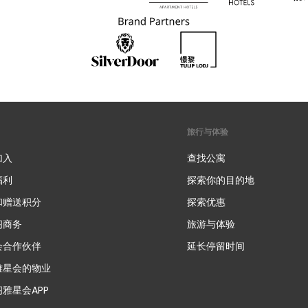
旅行与体验
加入
查找公寓
福利
探索你的目的地
和赠送积分
探索优惠
新
阁商务
旅游与体验
会合作伙伴
延长停留时间
雅星会的物业
雅星会APP