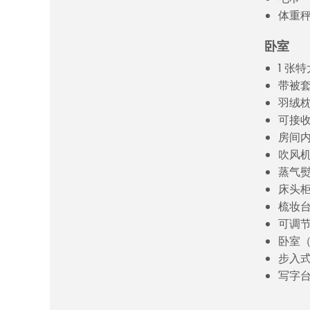
体重
卧室
1 张
带被
羽绒
可接
房间
吹风
蒸气
床头
梳妆
可调
卧室
步入
写字