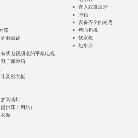
秤
嵌入式微波炉
冰箱
设备齐全的厨房
烤面包机
特大床
饮水机
套的羽绒被
热水器
枕
收有线电视频道的平板电视
内电子保险箱
机
熨斗及熨衣板
柜
台
节的阅读灯
（提供床上用品）
式衣橱
台