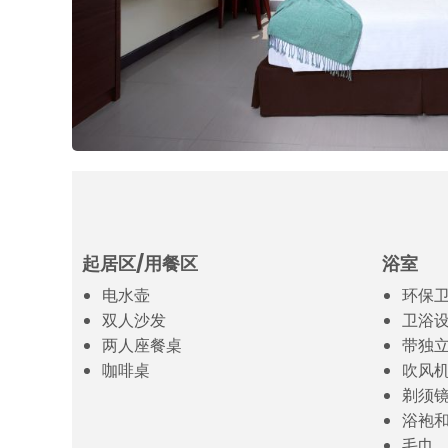
起居区/用餐区
浴室
电水壶
环保
双人沙发
卫浴
两人座餐桌
带独
咖啡桌
吹风
剃须
浴袍
毛巾