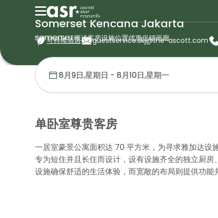
Somerset Kencana Jakarta
概述
客房
设施
位置
优惠促销
画廊
可持续酒店
guestservice.skj@the-ascott.com
首页
盛捷服务公寓
印度尼西亚
Somerset Kencana Jakart
单卧室尊贵客房
一居室豪景公寓面积达 70 平方米，为寻求雅加达
专为短住并且长住而设计，设有设施齐全的独立厨房
设施确保舒适的生活体验，而宽敞的布局则提供功能