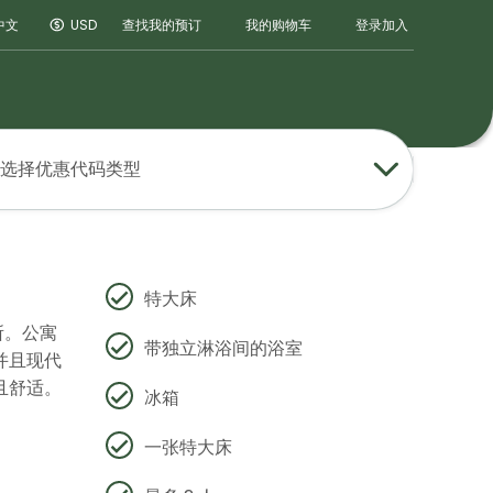
登录
加入
中文
USD
查找我的预订
我的购物车
选择优惠代码类型
特大床
所。公寓
带独立淋浴间的浴室
并且现代
且舒适。
冰箱
一张特大床