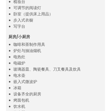
梳妆台
可调节的阅读灯
卧室（提供床上用品）
步入式衣橱
写字台
厨房/小厨房
咖啡和茶制作用具
炉灶与抽油烟机
电热灶
电磁炉
玻璃器皿、陶瓷餐具、刀叉餐具及炊具
电水壶
嵌入式微波炉
冰箱
设备齐全的厨房
烤面包机
饮水机