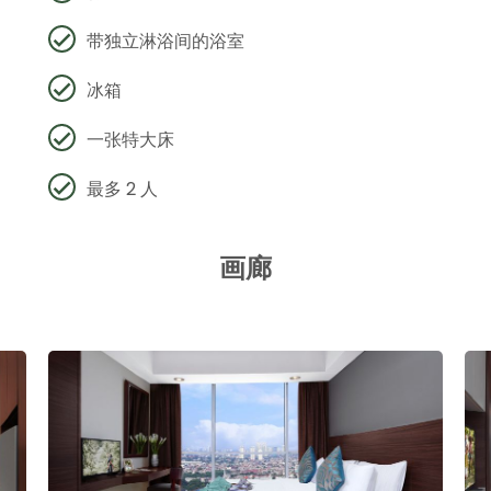
带独立淋浴间的浴室
冰箱
一张特大床
最多 2 人
画廊