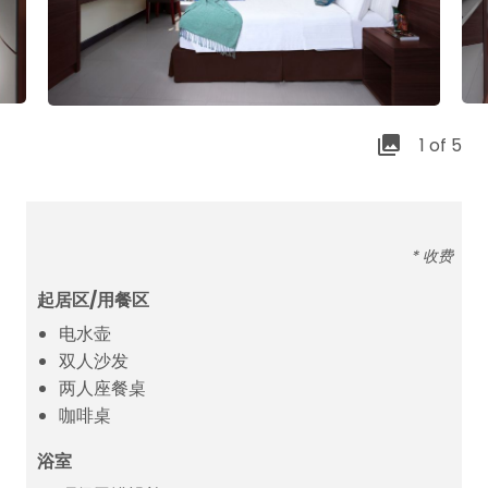
1 of 5
* 收费
起居区/用餐区
电水壶
双人沙发
两人座餐桌
咖啡桌
浴室