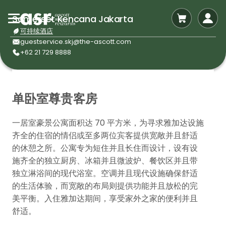
Somerset Kencana Jakarta
可持续酒店
guestservice.skj@the-ascott.com
+62 21 729 8888
单卧室尊贵客房
一居室豪景公寓面积达 70 平方米，为寻求雅加达设施
齐全的住宿的情侣或至多两位宾客提供宽敞并且舒适
的休憩之所。公寓专为短住并且长住而设计，设有设
施齐全的独立厨房、冰箱并且微波炉、餐饮区并且带
独立淋浴间的现代浴室。空调并且现代设施确保舒适
的生活体验，而宽敞的布局则提供功能并且放松的完
美平衡。入住雅加达期间，享受家外之家的便利并且
舒适。