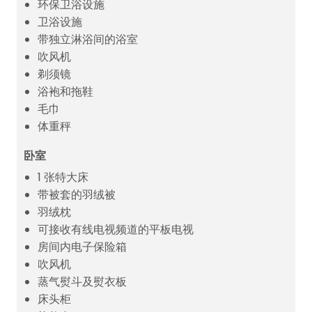
环保卫浴设施
卫浴设施
带独立淋浴间的浴室
吹风机
剃须镜
浴袍和拖鞋
毛巾
体重秤
卧室
1 张特大床
带被套的羽绒被
羽绒枕
可接收有线电视频道的平板电视
房间内电子保险箱
吹风机
蒸气熨斗及熨衣板
床头柜