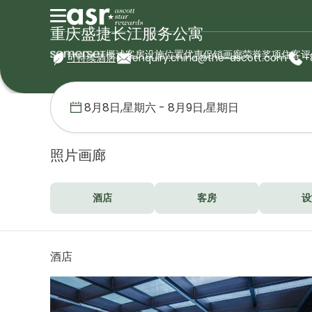
重庆盛捷长江服务公寓
概述
客房
设施
位置
优惠促销
画廊
荣誉奖项
住客评
可持续酒店
enquiry.china@the-ascott.com
+
首页
盛捷服务公寓
中国
重庆盛捷长江服务公寓
画廊
照片画廊
酒店
客房
设
酒店