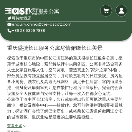
重庆盛捷长江服务公寓
可持续酒店
enquiry.china@the-ascott.com
+86 23 6399 7888
重庆盛捷长江服务公寓尽情俯瞰长江美景
探索位于重庆市渝中区长江滨江路的重庆盛捷长江服务公寓，坐
落于城市核心地段，紧邻解放碑中央商务区。公寓非常适合商务
人士及家庭旅客入住，空间宽敞，营造真正的
“
家外之家
”
体验，
部分房型设有独立起居空间，并可欣赏壮阔的长江景观。房内配
备小厨房、洗衣机及高速无线网络，满足长住所需；室内恒温泳
池、健身房及瑜伽室则让您在繁忙行程后彻底放松。完善的会议
设施及全天候健康与安保支持，让每一次入住都安心无忧。
公寓位于渝中区长江沿岸，步行或短程出行即可抵达重庆主要的
商业、餐饮及商务中心
——
解放碑。您可前往洪崖洞感受夜景魅
力，探访湖广会馆了解巴渝历史，或搭乘长江索道俯瞰两江交汇
的城市景致。重庆北站是最近的主要铁路枢纽...
查看更多