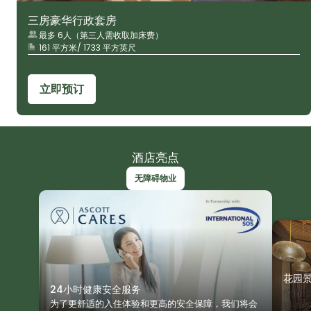
三房豪华行政套房
最多 6人（第三人需收取加床费）
161 平方米/ 1733 平方英尺
立即预订
酒店亮点
无障碍物业
设有无障碍客
花园
24小时健康安全服务
位于公
为了更舒适的入住体验和更高的安全保障，我们将会
我们提