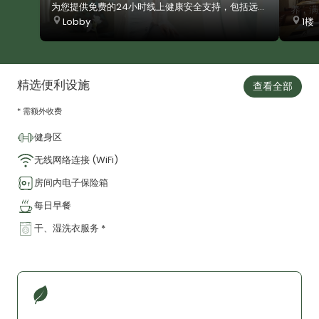
为您提供免费的24小时线上健康安全支持，包括远程
养，满
医疗或非紧急的医疗咨询、您所居住的公寓附近或旅
Lobby
1楼
餐厅亦
游目的地的医疗和安全情况等。
达享受
务，同
待人员
宾客，
精选便利设施
查看全部
币，
6
岁的儿
* 需额外收费
健身区
无线网络连接 (WiFi)
房间内电子保险箱
每日早餐
干、湿洗衣服务 *