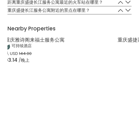
情况而定)。
距离重庆盛捷长江服务公寓最近的火车站在哪里？
离重庆盛捷长江服务公寓最近的火车站是重庆火车北站。
重庆盛捷长江服务公寓附近的景点在哪里？
入住重庆盛捷长江服务公寓的客人可以就近参观位于解放碑附近的洪崖
洞、解放碑、湖广会馆、长江索道、戴家巷等。
Nearby Properties
重庆雅诗阁来福士服务公寓
重庆盛捷
可持续酒店
从
USD
144.00
93.14
/晚上