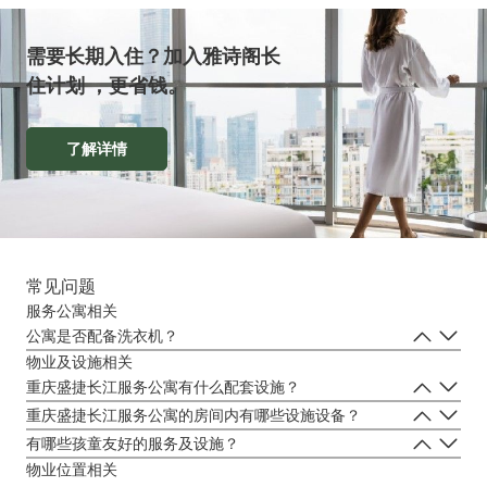
需要长期入住？加入雅诗阁长
住计划 ，更省钱。
了解详情
常见问题
服务公寓相关
公寓是否配备洗衣机？
所有房间均有配备洗衣机。
物业及设施相关
重庆盛捷长江服务公寓有什么配套设施？
重庆盛捷长江服务公寓提供的设施有：免费wifi、游泳池、健身房、瑜
重庆盛捷长江服务公寓的房间内有哪些设施设备？
伽房、儿童游乐室、书吧、早餐厅。
房间内的设施设备包括厨房、空调、液晶电视，微波炉，电磁炉。
有哪些孩童友好的服务及设施？
重庆盛捷长江服务公寓提供儿童游乐室、儿童游泳池、婴儿床(视供应
物业位置相关