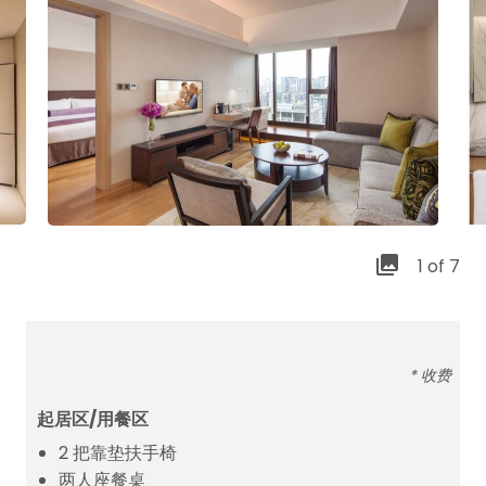
1 of 7
* 收费
起居区/用餐区
2 把靠垫扶手椅
两人座餐桌