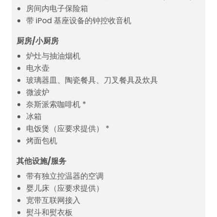
房间内电子保险箱
带 iPod 基座设备的钟控收音机
厨房/小厨房
炉灶与抽油烟机
电水壶
玻璃器皿、陶瓷餐具、刀叉餐具及炊具
微波炉
奈斯派索咖啡机 *
冰箱
电饭煲（应要求提供） *
烤面包机
其他设施/服务
带有独立控温器的空调
婴儿床（应要求提供）
宽带互联网接入
熨斗和熨衣板