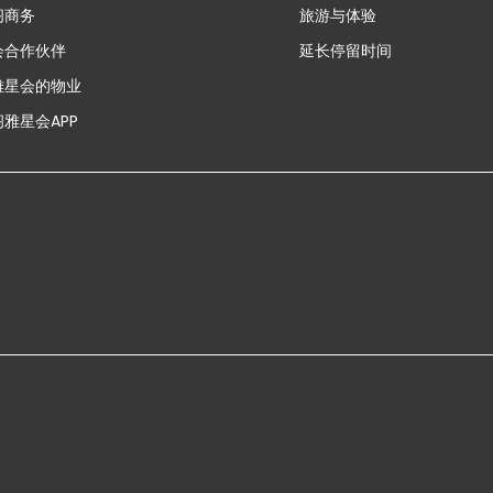
新
阁商务
旅游与体验
会合作伙伴
延长停留时间
雅星会的物业
雅星会APP