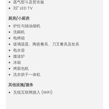
蒸气熨斗及熨衣板
32" LED TV
厨房/小厨房
炉灶与抽油烟机
洗碗机
电烤箱
玻璃器皿、陶瓷餐具、刀叉餐具及炊具
电水壶
微波炉
冰箱
烤面包机
洗衣烘干一体机
其他设施/服务
无线互联网接入 (WiFi)