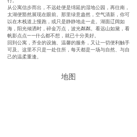
行。
从公寓信步而出，不远处便是绵延的湿地公园，再往南，
太湖便豁然展现在眼前。那里绿意盎然，空气清新，你可
以在木栈道上慢跑，或只是静静地走一走。湖面辽阔如
海，阳光倾洒时，碎金万点，波光粼粼。看远山如黛，看
帆影点点——什么都不想，就已十分美好。
回到公寓，齐全的设施、温馨的服务，又让一切便利触手
可及。这里不只是一处住所，每天都是一场与自然、与自
己的温柔重逢。
地图