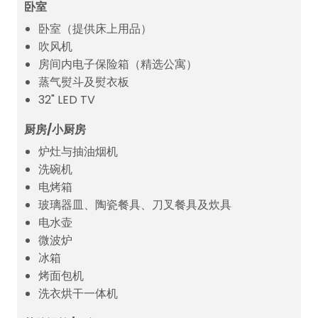
卧室
卧室（提供床上用品）
吹风机
房间内电子保险箱（精选公寓）
蒸气熨斗及熨衣板
32" LED TV
厨房/小厨房
炉灶与抽油烟机
洗碗机
电烤箱
玻璃器皿、陶瓷餐具、刀叉餐具及炊具
电水壶
微波炉
冰箱
烤面包机
洗衣烘干一体机