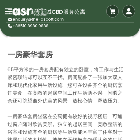
无锡盛捷太湖新城CBD服务公寓
enquiry@the-ascott.com
+86510 8980 0888
一房豪华套房
65平方米的一房套房配有独立的卧室，将工作与生活
紧密联结却可以互不干扰。房间配备了一张加大双人
床和现代化家用生活设施，您可在设备齐全的厨房烹
饪美食，在宽敞的起居空间工作生活两不误，闲暇之
余还可眺望窗外优美的风景，放松心情，释放压力。
一房豪华套房坐落在公寓拥有较好的视野楼层，可通
过窗户随时欣赏美景。独立的起居空间，宽敞整洁的
浴室和设施齐全的厨房等生活功能区丰富了住客对于
旅居生活的多样性，能够在无锡畅享舒适从容的生活