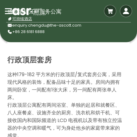
成都盛捷江畔服务公寓
可持续酒店
enquiry.chengdu@the-ascott.com
+86 28 6181 6888
行政顶层套房
这种179-182 平方米的行政顶层/复式套房公寓，采用
现代风格的装饰，配备品味十足的家具。房间内拥有
两间卧室，一间配有1张大床，另一间配有两张单人
床。
行政顶层公寓配有两间浴室、单独的起居和就餐区、
八人座餐桌、设施齐全的厨房、洗衣机和烘干机、可
接收国内和国际频道的 LCD 电视机以及带有独立控温
器的中央空调和暖气，可为身处他乡的家庭带来家的
感觉。