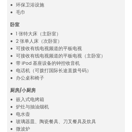
环保卫浴设施
毛巾
卧室
1 张特大床（主卧室）
2 张单人床（次卧室）
可接收有线电视频道的平板电视
可接收有线电视频道的平板电视（主卧室）
带 iPod 基座设备的钟控收音机
电话机（可拨打国际长途直拨号码）
办公桌和椅子
厨房/小厨房
嵌入式电烤箱
炉灶与抽油烟机
电水壶
玻璃器皿、陶瓷餐具、刀叉餐具及炊具
微波炉