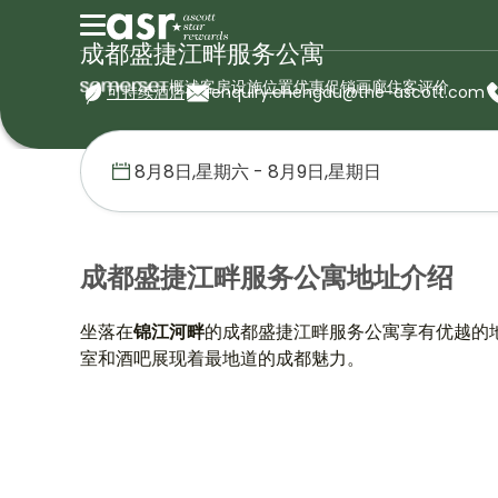
成都盛捷江畔服务公寓
概述
客房
设施
位置
优惠促销
画廊
住客评价
可持续酒店
enquiry.chengdu@the-ascott.com
首页
盛捷服务公寓
中国
成都盛捷江畔服务公寓
位置
成都盛捷江畔服务公寓地址介绍
坐落在
锦江河畔
的成都盛捷江畔服务公寓享有优越的
室和酒吧展现着最地道的成都魅力。