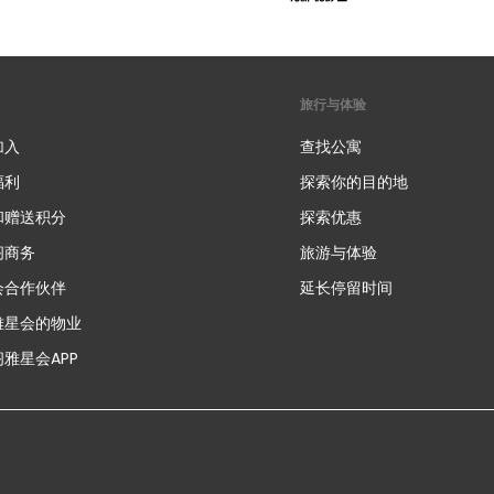
旅行与体验
加入
查找公寓
福利
探索你的目的地
和赠送积分
探索优惠
新
阁商务
旅游与体验
会合作伙伴
延长停留时间
雅星会的物业
雅星会APP