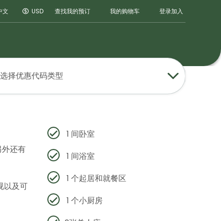
登录
加入
中文
USD
查找我的预订
我的购物车
选择优惠代码类型
1 间卧室
另外还有
1 间浴室
1 个起居和就餐区
视以及可
1 个小厨房