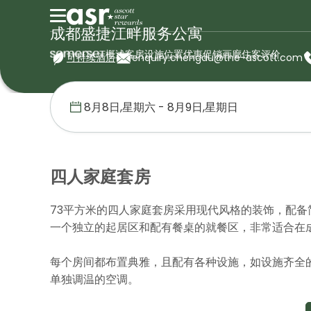
成都盛捷江畔服务公寓
概述
客房
设施
位置
优惠促销
画廊
住客评价
可持续酒店
enquiry.chengdu@the-ascott.com
首页
盛捷服务公寓
中国
成都盛捷江畔服务公寓
四人家庭套房
四人家庭套房
73平方米的四人家庭套房采用现代风格的装饰，配备
一个独立的起居区和配有餐桌的就餐区，非常适合在
每个房间都布置典雅，且配有各种设施，如设施齐全
单独调温的空调。