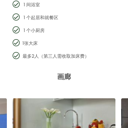
1 间浴室
1 个起居和就餐区
1 个小厨房
1张大床
最多2人（第三人需收取加床费）
画廊