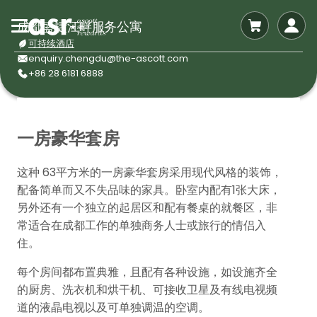
成都盛捷江畔服务公寓
可持续酒店
enquiry.chengdu@the-ascott.com
+86 28 6181 6888
一房豪华套房
这种 63平方米的一房豪华套房采用现代风格的装饰，
配备简单而又不失品味的家具。卧室内配有1张大床，
另外还有一个独立的起居区和配有餐桌的就餐区，非
常适合在成都工作的单独商务人士或旅行的情侣入
住。
每个房间都布置典雅，且配有各种设施，如设施齐全
的厨房、洗衣机和烘干机、可接收卫星及有线电视频
道的液晶电视以及可单独调温的空调。