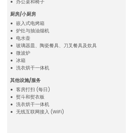
办公桌和椅子
厨房/小厨房
嵌入式电烤箱
炉灶与抽油烟机
电水壶
玻璃器皿、陶瓷餐具、刀叉餐具及炊具
微波炉
冰箱
洗衣烘干一体机
其他设施/服务
客房打扫 (每日)
熨斗和熨衣板
洗衣烘干一体机
无线互联网接入 (WiFi)