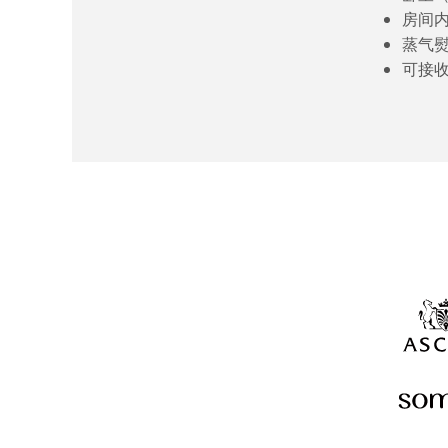
房间
蒸气
可接