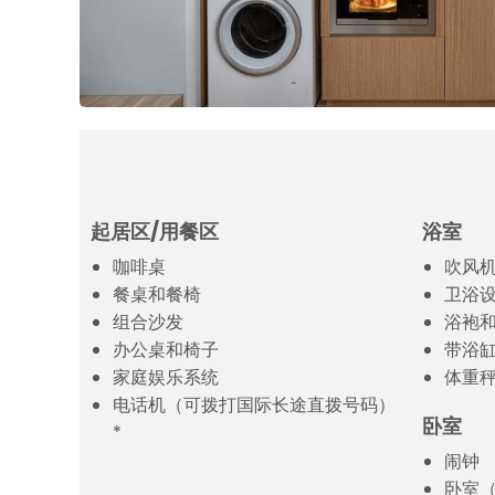
起居区/用餐区
浴室
咖啡桌
吹风
餐桌和餐椅
卫浴
组合沙发
浴袍
办公桌和椅子
带浴缸
家庭娱乐系统
体重
电话机（可拨打国际长途直拨号码）
卧室
*
闹钟
卧室