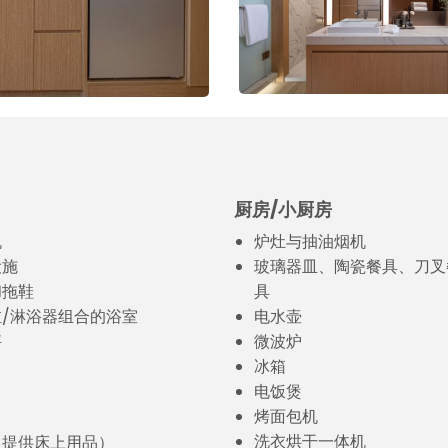
厨房/小厨房
机
炉灶与抽油烟机
设施
玻璃器皿、陶瓷餐具、刀叉
和拖鞋
具
/淋浴器组合的浴室
电水壶
秤
微波炉
冰箱
电饭煲
烤面包机
洗衣烘干一体机
（提供床上用品）