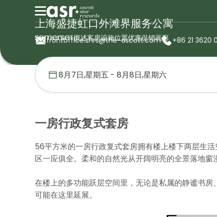
上海盛捷虹口外滩界服务公寓
概述
客房
设施
位置
优惠促销
画廊
frontoffice.shrs@the-ascott.com
+86 21 3620 
首页
盛捷服务公寓
中国
上海盛捷虹口外滩界服务公寓
一房行
一房行政复式套房
56平方米的一房行政复式套房拥有楼上楼下两层生
区一应俱全。柔和的自然光从开阔明亮的全景落地窗
在楼上的多功能跃层空间里，无论是私属的静谧书房
可能在这里延展。