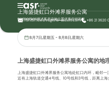
上海盛捷虹口外滩界服务公寓
概述
客房
设施
位置
优惠促销
画廊
frontoffice.shrs@the-ascott.com
+86 21 3620 
首页
盛捷服务公寓
中国
上海盛捷虹口外滩界服务公寓
位置
上海盛捷虹口外滩界服务公寓的地
上海盛捷虹口外滩界服务公寓地处虹口内环，毗邻一
近有上海轨道交通4号线、10号线和3号线，距离上