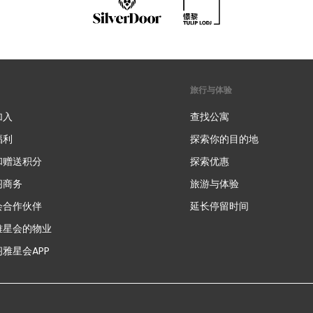
旅行与体验
加入
查找公寓
福利
探索你的目的地
和赠送积分
探索优惠
新
阁商务
旅游与体验
会合作伙伴
延长停留时间
雅星会的物业
雅星会APP