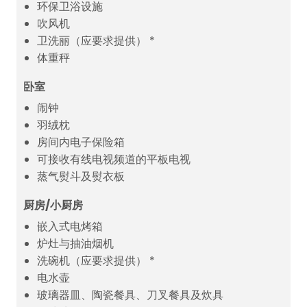
环保卫浴设施
吹风机
卫洗丽（应要求提供） *
体重秤
卧室
闹钟
羽绒枕
房间内电子保险箱
可接收有线电视频道的平板电视
蒸气熨斗及熨衣板
厨房/小厨房
嵌入式电烤箱
炉灶与抽油烟机
洗碗机（应要求提供） *
电水壶
玻璃器皿、陶瓷餐具、刀叉餐具及炊具