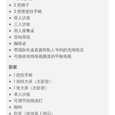
2 把椅子
2 把靠垫扶手椅
双人沙发
三人沙发
四人座餐桌
音响系统
咖啡桌
带国际长途直拨和私人号码的无绳电话
可接收有线电视频道的平板电视
卧室
1 把扶手椅
1 张特大床（主卧室）
1 张大床（次卧室）
单人沙发
可调节的阅读灯
闹钟
卧室（提供床上用品）