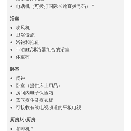
电话机（可拨打国际长途直拨号码） *
浴室
吹风机
卫浴设施
浴袍和拖鞋
带浴缸/淋浴器组合的浴室
体重秤
卧室
闹钟
卧室（提供床上用品）
房间内电子保险箱
蒸气熨斗及熨衣板
可接收有线电视频道的平板电视
厨房/小厨房
咖啡机 *