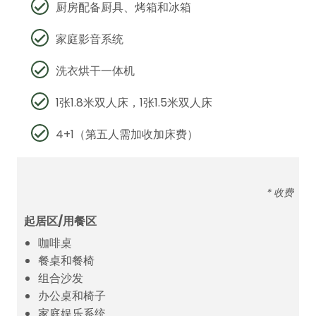
厨房配备厨具、烤箱和冰箱
家庭影音系统
洗衣烘干一体机
1张1.8米双人床，1张1.5米双人床
4+1（第五人需加收加床费）
* 收费
起居区/用餐区
咖啡桌
餐桌和餐椅
组合沙发
办公桌和椅子
家庭娱乐系统