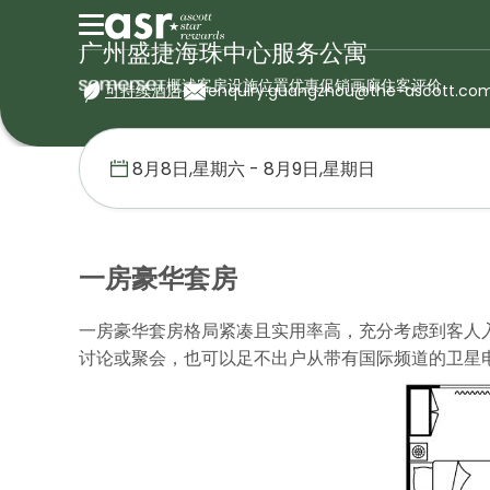
广州盛捷海珠中心服务公寓
概述
客房
设施
位置
优惠促销
画廊
住客评价
可持续酒店
enquiry.guangzhou@the-ascott.co
首页
盛捷服务公寓
中国
广州盛捷海珠中心服务公寓
一房豪华
一房豪华套房
一房豪华套房格局紧凑且实用率高，充分考虑到客人
讨论或聚会，也可以足不出户从带有国际频道的卫星