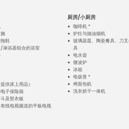
厨房/小厨房
机
咖啡机 *
设施
炉灶与抽油烟机
和拖鞋
玻璃器皿、陶瓷餐具、刀叉
/淋浴器组合的浴室
具
秤
电水壶
微波炉
冰箱
电饭煲 *
烤面包机
（提供床上用品）
洗衣烘干一体机
内电子保险箱
熨斗及熨衣板
收有线电视频道的平板电视