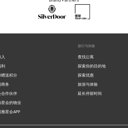
旅行与体验
加入
查找公寓
福利
探索你的目的地
和赠送积分
探索优惠
新
阁商务
旅游与体验
会合作伙伴
延长停留时间
雅星会的物业
雅星会APP