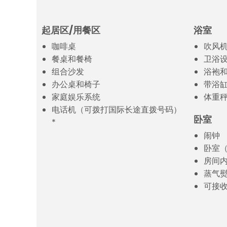
起居区/用餐区
浴室
咖啡桌
吹风
餐桌和餐椅
卫浴
组合沙发
浴袍
办公桌和椅子
带浴缸
家庭娱乐系统
体重
电话机（可拨打国际长途直拨号码）
卧室
*
闹钟
卧室
房间
蒸气
可接