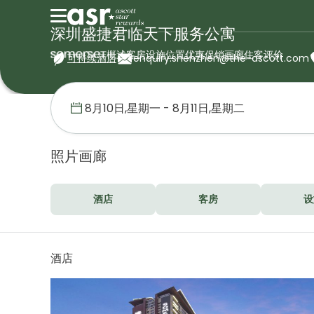
深圳盛捷君临天下服务公寓
概述
客房
设施
位置
优惠促销
画廊
住客评价
可持续酒店
enquiry.shenzhen@the-ascott.com
首页
盛捷服务公寓
中国
深圳盛捷君临天下服务公寓
画廊
照片画廊
酒店
客房
设
酒店