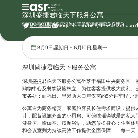
深圳盛捷君临天下服务公寓
概述
客房
设施
位置
优惠促销
画廊
住客评价
可持续酒店
enquiry.shenzhen@the-ascott.com
首页
盛捷服务公寓
中国
深圳盛捷君临天下服务公寓
深圳盛捷君临天下服务公寓
深圳盛捷君临天下服务公寓坐落于福田中央商务区，
购物中心及餐饮设施林立，为住客客提供极大便利。公
市各处；而福田、皇岗两大口岸仅需约5分钟车程，
公寓专为商务精英、家庭旅客及长住需求而设，提供
计，配备设施齐全的小厨房、可俯瞰璀璨城景的私人
健身房、瑜伽室、按摩浴缸，助您放松身心；住客休
和会议室则为持续高效工作提供全面保障——每一天