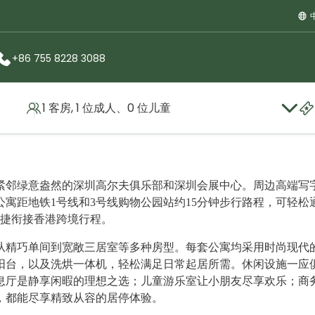
+86 755 8228 3088
1 客房, 1 位成人、0 位儿童
紧邻绿意盎然的深圳高尔夫俱乐部和深圳会展中心。周边高端写
寓距地铁1号线和3号线购物公园站约15分钟步行路程，可轻松
便捷衔接香港跨境行程。
从精巧单间到宽敞三居室等多种房型。每套公寓均采用时尚现代
阳台，以及洗烘一体机，轻松满足日常起居所需。休闲设施一应
息厅是静享闲暇的理想之选；儿童游乐室让小朋友尽享欢乐；商
，都能尽享精致从容的居停体验。