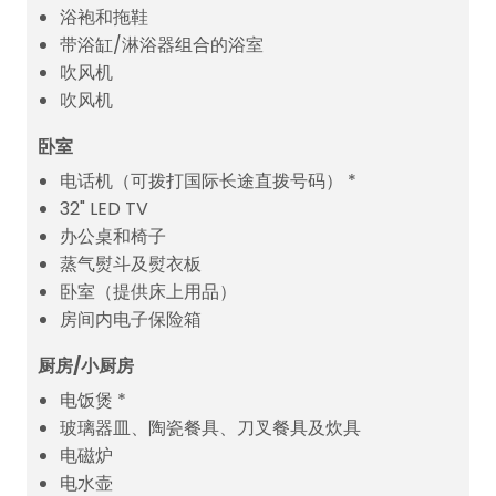
浴袍和拖鞋
带浴缸/淋浴器组合的浴室
吹风机
吹风机
卧室
电话机（可拨打国际长途直拨号码） *
32" LED TV
办公桌和椅子
蒸气熨斗及熨衣板
卧室（提供床上用品）
房间内电子保险箱
厨房/小厨房
电饭煲 *
玻璃器皿、陶瓷餐具、刀叉餐具及炊具
电磁炉
电水壶