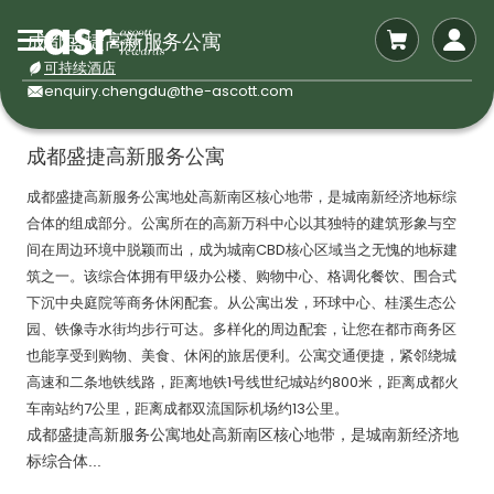
成都盛捷高新服务公寓
可持续酒店
enquiry.chengdu@the-ascott.com
成都盛捷高新服务公寓
成都盛捷高新服务公寓地处高新南区核心地带，是城南新经济地标综
合体的组成部分。公寓所在的高新万科中心以其独特的建筑形象与空
间在周边环境中脱颖而出，成为城南CBD核心区域当之无愧的地标建
筑之一。该综合体拥有甲级办公楼、购物中心、格调化餐饮、围合式
下沉中央庭院等商务休闲配套。从公寓出发，环球中心、桂溪生态公
园、铁像寺水街均步行可达。多样化的周边配套，让您在都市商务区
也能享受到购物、美食、休闲的旅居便利。公寓交通便捷，紧邻绕城
高速和二条地铁线路，距离地铁1号线世纪城站约800米，距离成都火
车南站约7公里，距离成都双流国际机场约13公里。
成都盛捷高新服务公寓地处高新南区核心地带，是城南新经济地
标综合体...