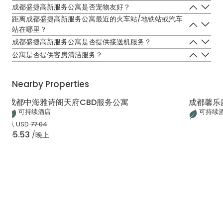
是，成都盛捷高新服务公寓有停车场。公寓停车场入口在公寓正门的后
成都盛捷高新服务公寓是否宠物友好？
方，停车位于公寓建筑B1层。短住客人免费停车，需要到前台领取免费
不可以，成都盛捷高新服务公寓内不允许携带宠物。
距离成都盛捷高新服务公寓最近的火车站/地铁站或汽车
停车券。
站在哪里？
离成都盛捷高新服务公寓最近的火车/地铁站是车南站/地铁18号线和1
成都盛捷高新服务公寓是否提供接送机服务？
号线的世纪城站。
是，成都盛捷高新服务公寓为住客提供机场接送服务，住客可以在我们
公寓是否提供客房清洁服务？
的网站预订过程中选择机场接送服务。
是，我们提供每日客房清洁服务。
Nearby Properties
成都中海雅诗阁天府CBD服务公寓
成都馨乐
可持续酒店
可持续
从
USD
77.04
55.53
/晚上