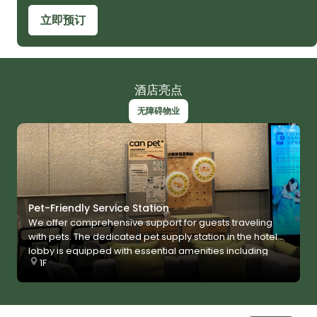
立即预订
酒店亮点
无障碍物业
Pet-Friendly Service Station
We offer comprehensive support for guests traveling
with pets. The dedicated pet supply station in the hotel
lobby is equipped with essential amenities including
1F
training pads and disposable diapers to meet hygiene
needs on the go. Combined with our pet-friendly service
guidelines, we ensure a seamless, stress-free stay for
both you and your furry companion