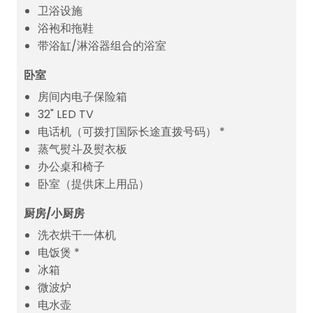
卫浴设施
浴袍和拖鞋
带浴缸/淋浴器组合的浴室
卧室
房间内电子保险箱
32" LED TV
电话机（可拨打国际长途直拨号码） *
蒸气熨斗及熨衣板
办公桌和椅子
卧室（提供床上用品）
厨房/小厨房
洗衣烘干一体机
电饭煲 *
冰箱
微波炉
电水壶