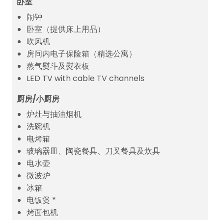
卧室
闹钟
卧室（提供床上用品）
吹风机
房间内电子保险箱（精选公寓）
蒸气熨斗及熨衣板
LED TV with cable TV channels
厨房/小厨房
炉灶与抽油烟机
洗碗机
电烤箱
玻璃器皿、陶瓷餐具、刀叉餐具及炊具
电水壶
微波炉
冰箱
电饭煲 *
烤面包机