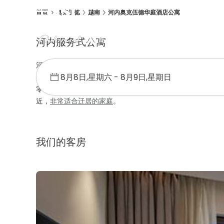
首页
奥克伍德
越南
河内奥克伍德华庭酒店公寓
概述
客房
设施
位置
优惠促销
画廊
荣誉奖项
河内服务式公寓
河内奥克伍德华庭酒店公寓位于风景如画的西湖畔的宁静小巷，
典雅的服务式公寓中放松身心，或
专享餐厅、住客休息厅、
零售店并且便利设施，可轻松前往河内中央商务区、政府办公室并且大使
近，
非常适合迁居的家庭
。
我们的客房