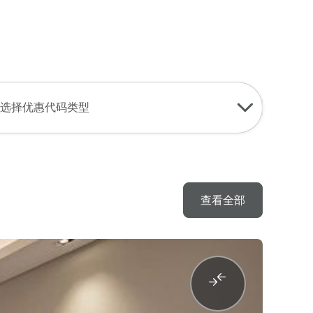
登录
加入
中文
USD
查找我的预订
我的购物车
更多细节
套装潢
选择优惠代码类型
场所、
下载手册
于附
查看全部