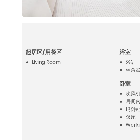
起居区/用餐区
浴室
Living Room
浴缸
坐浴
卧室
吹风
房间
1 张
双床
Worki