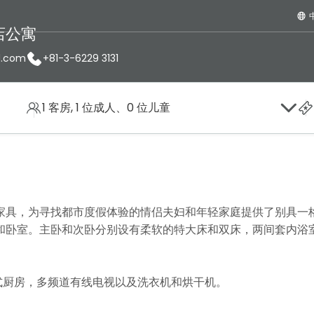
店公寓
d.com
+81-3-6229 3131
1 客房, 1 位成人、0 位儿童
寓
二居室行政公寓
家具，为寻找都市度假体验的情侣夫妇和年轻家庭提供了别具一
和卧室。主卧和次卧分别设有柔软的特大床和双床，两间套内浴
西式厨房，多频道有线电视以及洗衣机和烘干机。