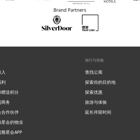
旅行与体验
加入
查找公寓
福利
探索你的目的地
和赠送积分
探索优惠
新
阁商务
旅游与体验
会合作伙伴
延长停留时间
雅星会的物业
雅星会APP