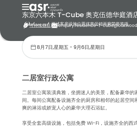
东京六本木 T-Cube 奥克伍德华庭酒
概述
客房
设施
位置
优惠促销
画廊
荣誉奖项
可持续酒店
enquiry.residence-t-cube@oakwoo
首页
奥克伍德
日本
东京六本木 T-Cube 奥克伍德华庭酒店公
二居室行政公寓
二居室公寓装潢典雅，坐拥迷人的美景，配备豪华的
间。每间公寓配备设施齐全的厨房和相邻的起居空间
爽的淋浴或娇宠人心的豪华大理石浴缸。
享受全套高级设施，包括免费 Wi-Fi，设施齐全的