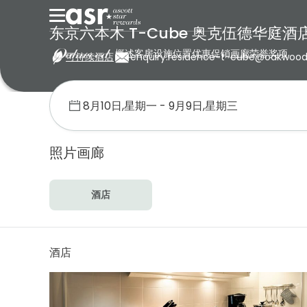
东京六本木 T-Cube 奥克伍德华庭酒
概述
客房
设施
位置
优惠促销
画廊
荣誉奖项
可持续酒店
enquiry.residence-t-cube@oakwoo
首页
奥克伍德
日本
东京六本木 T-Cube 奥克伍德华庭酒店公
照片画廊
酒店
酒店