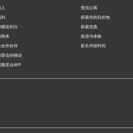
加入
查找公寓
福利
探索你的目的地
和赠送积分
探索优惠
新
阁商务
旅游与体验
会合作伙伴
延长停留时间
雅星会的物业
雅星会APP