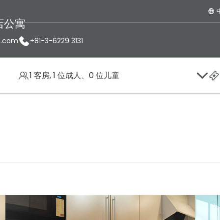
店公寓
d.com
+81-3-6229 3131
1 客房, 1 位成人、0 位儿童
寓
画廊