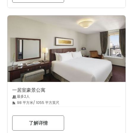
一居室豪景公寓
最多2人
98 平方米/ 1055 平方英尺
了解详情