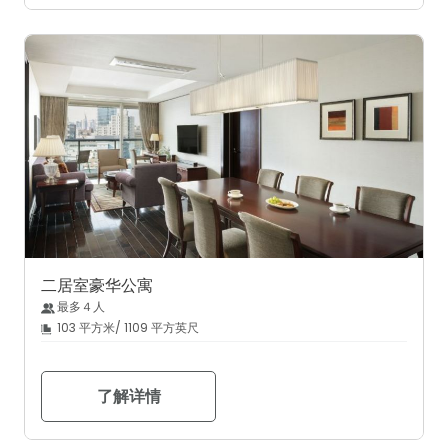
二居室豪华公寓
最多４人
103 平方米/ 1109 平方英尺
了解详情