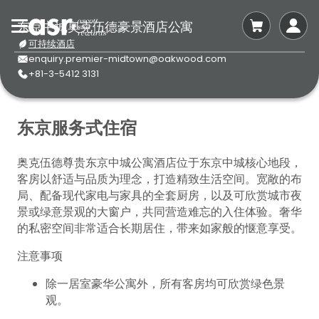
东京中城奥克伍德豪景酒店公寓
可持续酒店
enquiry.premier-midtown@oakwood.com
+81-3-5412 3131
东京服务式住宿
奥克伍德尊贵东京中城公寓酒店位于东京中城核心地段，
客房以舒适与品质为理念，打造精致生活空间。宽敞的布
局、配备现代家电与家具的全套厨房，以及可欣赏城市夜
景或绿意景观的大窗户，共同营造难忘的入住体验。奢华
的私密空间非常适合长期居住，带来如家般的惬意享受。
注意事项
除一居室豪华公寓外，所有客房均可欣赏绿色景
观。