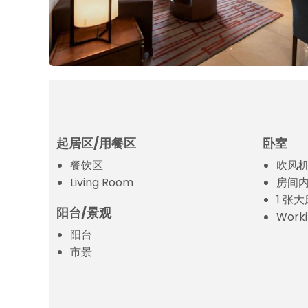
起居区/用餐区
卧室
餐饮区
吹风
Living Room
房间
1 张大
阳台/景观
Worki
阳台
市景