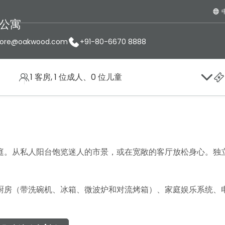
公寓
galore@oakwood.com
+91-80-6670 8888
1 客房, 1 位成人、0 位儿童
二居室豪华公寓
庭。从私人阳台饱览迷人的市景，或在宽敞的客厅放松身心。独
厨房（带洗碗机、冰箱、微波炉和对流烤箱）、家庭娱乐系统、