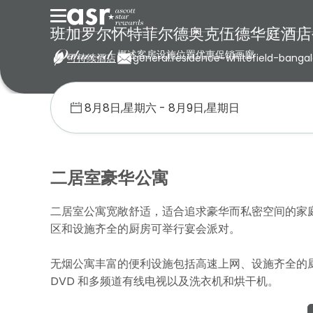
班加罗尔怀特菲尔德奥克伍德华庭酒店
概述
客房
设施
位置
优惠促销
画廊
可持续酒店
general.residence-whitefield-ban
首页
奥克伍德
印度
班加罗尔怀特菲尔德奥克伍德华庭酒店公寓
二居室豪华公寓
二居室公寓宽敞舒适，适合追求豪华而私密空间的家
区和设施齐全的厨房可举行宴会派对。
无烟公寓丰富的便利设施包括高速上网、设施齐全的
DVD 和多频道有线电视以及洗衣机和烘干机。