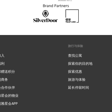
旅行与体验
加入
查找公寓
福利
探索你的目的地
和赠送积分
探索优惠
新
阁商务
旅游与体验
会合作伙伴
延长停留时间
雅星会的物业
雅星会APP