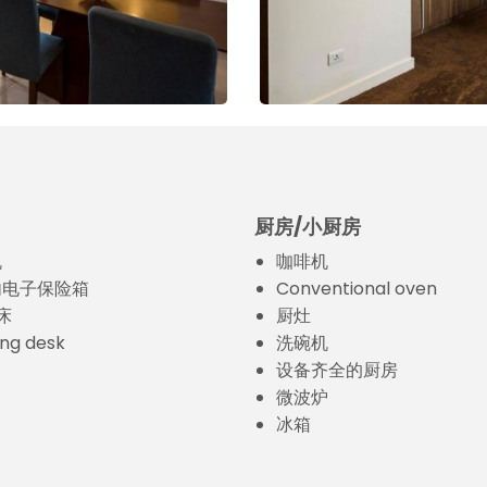
厨房/小厨房
机
咖啡机
内电子保险箱
Conventional oven
床
厨灶
ng desk
洗碗机
设备齐全的厨房
微波炉
冰箱