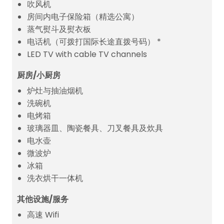
吹风机
房间内电子保险箱（精选公寓）
蒸气熨斗及熨衣板
电话机（可拨打国际长途直拨号码） *
LED TV with cable TV channels
厨房/小厨房
炉灶与抽油烟机
洗碗机
电烤箱
玻璃器皿、陶瓷餐具、刀叉餐具及炊具
电水壶
微波炉
冰箱
洗衣烘干一体机
其他设施/服务
高速 Wifi