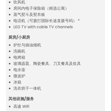
吹风机
房间内电子保险箱（精选公寓）
蒸气熨斗及熨衣板
电话机（可拨打国际长途直拨号码） *
LED TV with cable TV channels
厨房/小厨房
炉灶与抽油烟机
洗碗机
电烤箱
玻璃器皿、陶瓷餐具、刀叉餐具及炊具
电水壶
微波炉
冰箱
洗衣烘干一体机
其他设施/服务
高速 Wifi